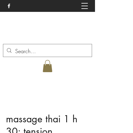
les portes de l 'éveil
lesportes@gmx.fr
massage thai 1 h
30: tension