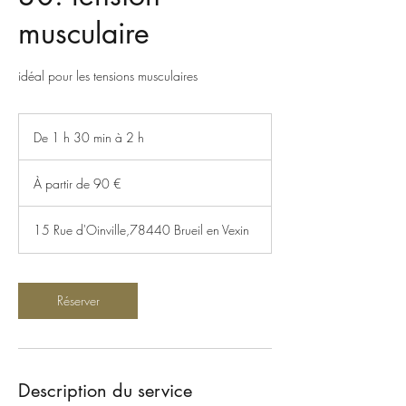
musculaire
idéal pour les tensions musculaires
De 1 h 30 min à 2 h
D
e
À
1
partir
À partir de 90 €
de
3
90
0
euros
m
15 Rue d'Oinville,78440 Brueil en Vexin
i
n
à
2
Réserver
h
Description du service