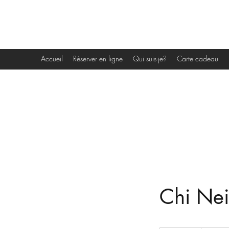
les portes de l 'éveil
Accueil
Réserver en ligne
Qui suis-je?
Carte cadeau
Chi Nei