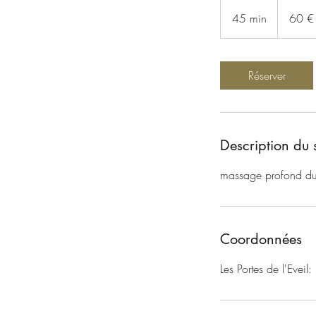
60
euros
45 min
4
60 €
5
m
i
Réserver
n
Description du 
massage profond du 
Coordonnées
Les Portes de l'Eveil