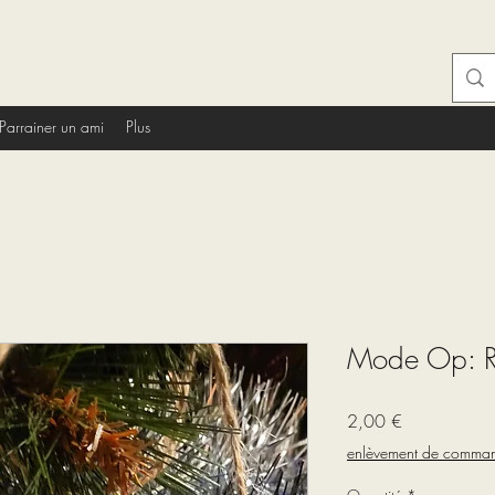
Parrainer un ami
Plus
Mode Op: R
Prix
2,00 €
enlèvement de comma