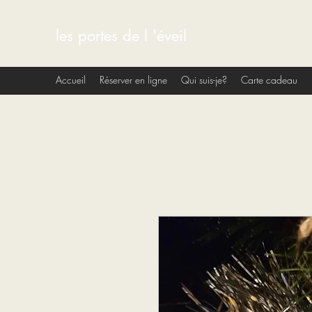
les portes de l 'éveil
Accueil
Réserver en ligne
Qui suis-je?
Carte cadeau