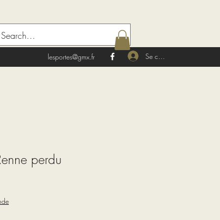
Se connecter
lesportes@gmx.fr
enne perdu
nde