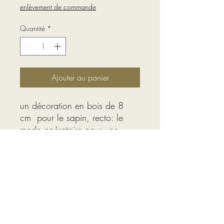
enlèvement de commande
Quantité
*
Ajouter au panier
un décoration en bois de 8
cm pour le sapin, recto: le
mode opératoire pour une
arrivée théoriquement réussie ,
le verso: le résultat