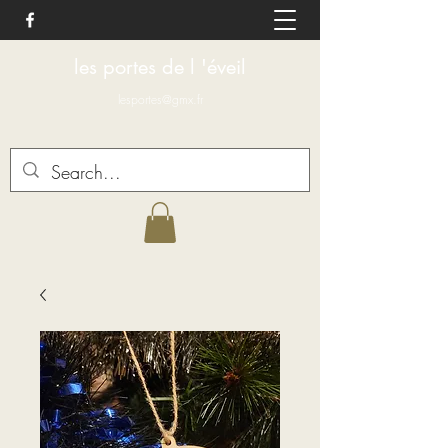
les portes de l 'éveil
lesportes@gmx.fr